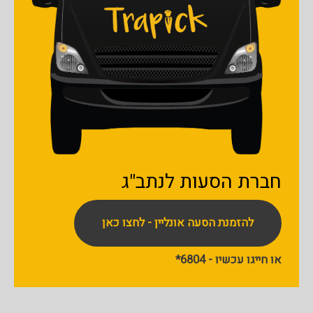
חברת הסעות
לנתב"ג
להזמנת הסעה אונליין - לחצו כאן
או חייגו עכשיו - 6804*