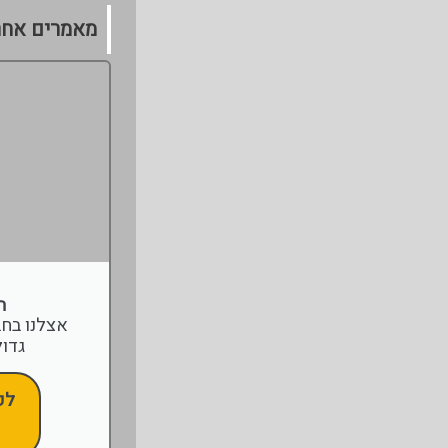
מאמרים אחר
ה
אצלנו בח
גדול
לק