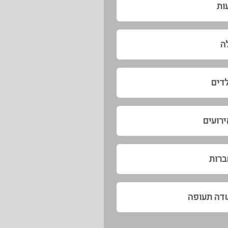
ות
לה
לדים
רועים
ברות
דה תעופה