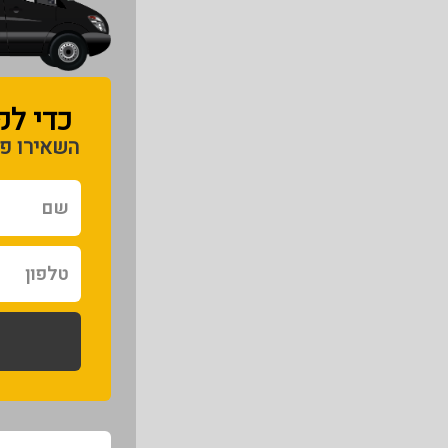
כדי לק
השאירו פר
שם
טלפון