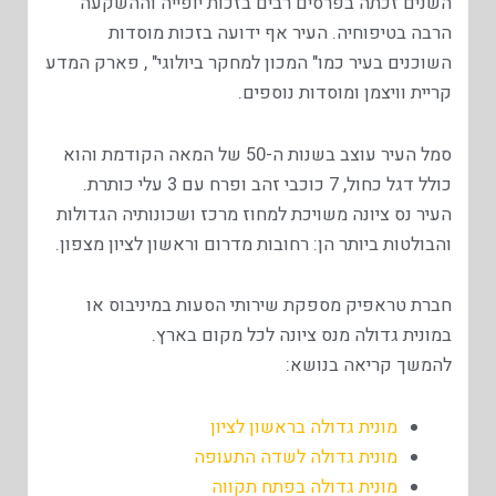
השנים זכתה בפרסים רבים בזכות יופייה וההשקעה
הרבה בטיפוחיה. העיר אף ידועה בזכות מוסדות
השוכנים בעיר כמו" המכון למחקר ביולוגי" , פארק המדע
קריית וויצמן ומוסדות נוספים.
סמל העיר עוצב בשנות ה-50 של המאה הקודמת והוא
כולל דגל כחול, 7 כוכבי זהב ופרח עם 3 עלי כותרת.
העיר נס ציונה משויכת למחוז מרכז ושכונותיה הגדולות
והבולטות ביותר הן: רחובות מדרום וראשון לציון מצפון.
חברת טראפיק מספקת שירותי הסעות במיניבוס או
במונית גדולה מנס ציונה לכל מקום בארץ.
להמשך קריאה בנושא:
מונית גדולה בראשון לציון
מונית גדולה לשדה התעופה
מונית גדולה בפתח תקווה