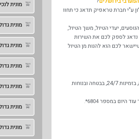
המערבי בירושלים
?
מונית לנכי
ון ע"י חברת טראפיק תדאג כי תחוו
מונית גדו
סעים, יעדי הטיול, משך הטיול,
ו נדאג לספק לכם את השירות
מונית גדו
יישאר לכם הוא להנות מן הטיול
מונית גדול
הצטרפו למאות הלקוחות שכבר נהנים משירות מונית גדולה, בזמינות 24/7, בבטחה ובנוחות
מונית גדול
ר עוד היום במספר
6804*.
מונית גדול
מונית גדול