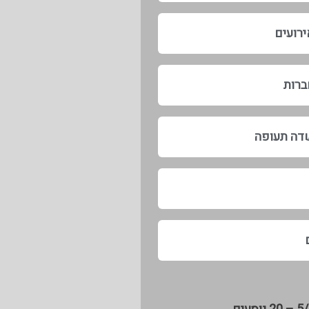
רועים
ברות
דה תעופה