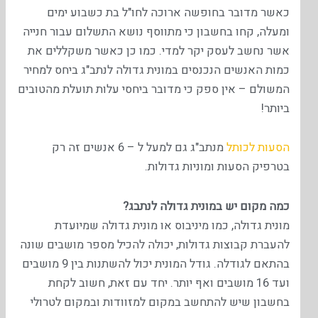
כאשר מדובר בחופשה ארוכה לחו"ל בת כשבוע ימים
ומעלה, קחו בחשבון כי מתווסף נושא התשלום עבור חנייה
אשר נחשב לעסק יקר למדי. כמו כן כאשר משקללים את
כמות האנשים הנכנסים במונית גדולה לנתב"ג ביחס למחיר
המשולם – אין ספק כי מדובר ביחסי עלות תועלת מהטובים
ביותר!
הסעות לכותל
מנתב"ג גם למעל ל – 6 אנשים זה רק
בטרפיק הסעות ומוניות גדולות.
כמה מקום יש במונית גדולה לנתבג?
מונית גדולה, כמו מיניבוס או מונית גדולה שמיועדת
להעברת קבוצות גדולות, יכולה להכיל מספר מושבים שונה
בהתאם לגודלה. גודל המונית יכול להשתנות בין 9 מושבים
ועד 16 מושבים ואף יותר. יחד עם זאת, חשוב לקחת
בחשבון שיש להתחשב במקום למזוודות ובמקום לטרולי