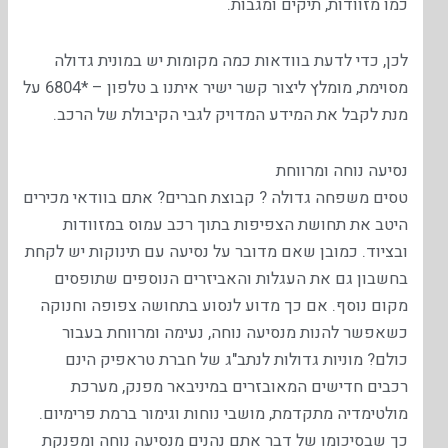
כמו מזוודות, תיקים ומגבות.
לכן, כדי לדעת בוודאות כמה מקומות יש במונית גדולה
מסוימת, מומלץ ליצור קשר ישיר איתנו ב טלפון – *6804 על
מנת לקבל את המידע המדויק לגבי הקיבולת של הרכב.
נסיעה נוחה ומרווחת
טסים משפחה גדולה ? קבוצת חברים? אתם בוודאי מכירים
היטב את תחושת הצפיפות בתוך רכב עמוס במזוודות
ובציוד. כמובן שאם מדובר על נסיעה עם תינוקות יש לקחת
בחשבון גם את העגלות והאביזרים הנוספים שתופסים
מקום נוסף. אם כך מדוע לנסוע בתחושה צפופה וחנוקה
כשאפשר להנות מנסיעה נוחה, נעימה ומרווחת בעבור
כולם? מוניות גדולות לנתב"ג של חברת טראפיק הינם
רכבים חדישים המאובזרים במיניבאר מפנק, מערכת
מולטימדיה מתקדמת, מושבי נוחות וגימור ברמת פרימיום.
כך שבסיכומו של דבר אתם נהנים מנסיעה נוחה ומפנקת