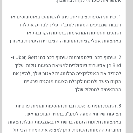
אפשרויות שכדאי לקחת בחשבון:
1. שירותי הסעות ציבוריות: ניתן להשתמש באוטובוסים או
רכבות שמציעים הסעות לנתב"ג. עליך לבדוק את לוח
הזמנים והתחנות המתאימות בתחנות הקרובות או
באמצעות אפליקציות התחבורה הציבורית הזמינות באזורך.
2. שיתוף רכב: פלטפורמות שיתוף רכב כמו Uber, Gett ו-
Bird הן אפשרות פופולרית למציאת הסעות זולות. עליך
להוריד את האפליקציה הרלוונטית לאזור שלך, להזין את
מקום היעד ולחכות לקבלת הצעות מנהגים פרטיים
המתאימים למסלול שלך.
3. הזמנת מונית מראש: חברות ההסעות ומוניות פרטיות
מציעות שירותי הסעה לנתב"ג במחיר קבוע מראש.
באמצעות חלונות הזמנה ברשת או באמצעות קבלת הצעות
מחברות ההסעות השונות, ניתן למצוא את המחיר הכי זול