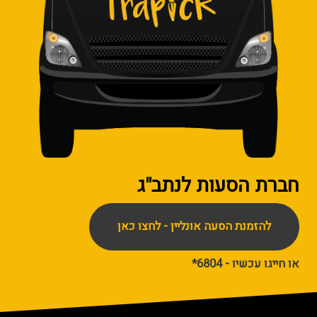
חברת הסעות
לנתב"ג
להזמנת הסעה אונליין - לחצו כאן
או חייגו עכשיו - 6804*