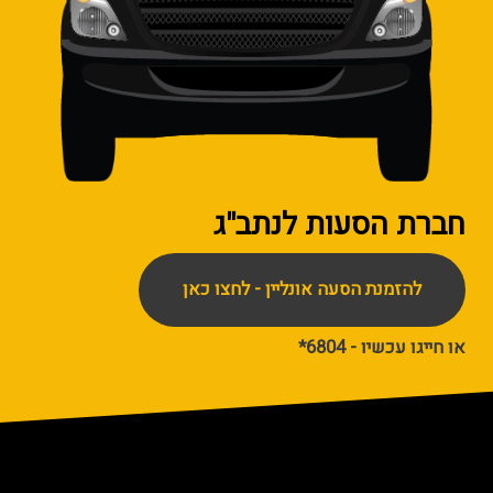
חברת הסעות
לנתב"ג
להזמנת הסעה אונליין - לחצו כאן
או חייגו עכשיו - 6804*