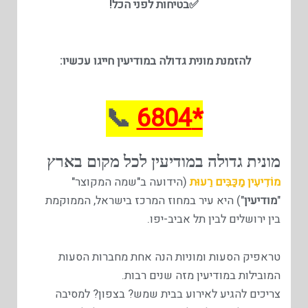
✅
בטיחות לפני הכל!
להזמנת מונית גדולה במודיעין
חייגו עכשיו:
📞
*6804
מונית גדולה במודיעין לכל מקום בארץ
מוֹדִיעִין מַכַּבִּים רֵעוּת
(הידועה ב"שמה המקוצר"
"
מודיעין
") היא עיר במחוז המרכז בישראל, הממוקמת
בין ירושלים לבין תל אביב-יפו.
טראפיק הסעות ומוניות הנה אחת מחברות הסעות
המובילות במודיעין מזה שנים רבות.
צריכים להגיע לאירוע בבית שמש? בצפון? למסיבה