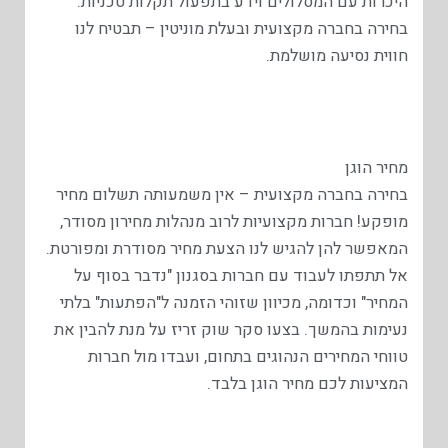
היכרות עם המסלולים וידע בתפעול תקלות טכניות.
בחירה בחברה מקצועית ובעלת מוניטין – תבטיח לנו
חווית נסיעה מושלמת.
מחיר הוגן
בחירה בחברה מקצועית – אין משמעותה תשלום מחיר
מופקע! חברות מקצועיות לרוב מנהלות מחירון מסודר,
המאפשר להן להגיש לנו הצעת מחיר מסודרת ומפורטת.
אל תתפתו לעבוד עם חברות בסגנון "נדבר בסוף על
המחיר" וכדומה, מכיוון שזוהי הזמנה ל"הפתעות" בלתי
נעימות בהמשך. בצעו סקר שוק זריז על מנת להבין את
טווחי המחירים הנהוגים בתחום, ועבדו מול חברות
המציעות לכם מחיר הוגן בלבד.