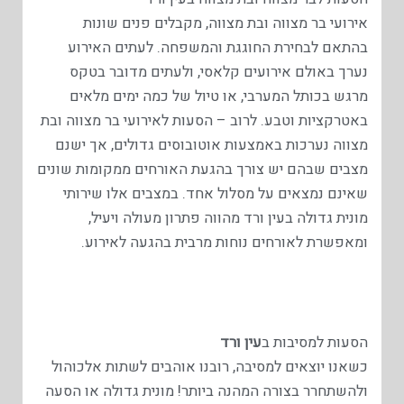
אירועי בר מצווה ובת מצווה, מקבלים פנים שונות
בהתאם לבחירת החוגגת והמשפחה. לעתים האירוע
נערך באולם אירועים קלאסי, ולעתים מדובר בטקס
מרגש בכותל המערבי, או טיול של כמה ימים מלאים
באטרקציות וטבע. לרוב – הסעות לאירועי בר מצווה ובת
מצווה נערכות באמצעות אוטובוסים גדולים, אך ישנם
מצבים שבהם יש צורך בהגעת האורחים ממקומות שונים
שאינם נמצאים על מסלול אחד. במצבים אלו שירותי
מונית גדולה בעין ורד מהווה פתרון מעולה ויעיל,
ומאפשרת לאורחים נוחות מרבית בהגעה לאירוע.
הסעות למסיבות ב
עין ורד
כשאנו יוצאים למסיבה, רובנו אוהבים לשתות אלכוהול
ולהשתחרר בצורה המהנה ביותר! מונית גדולה או הסעה