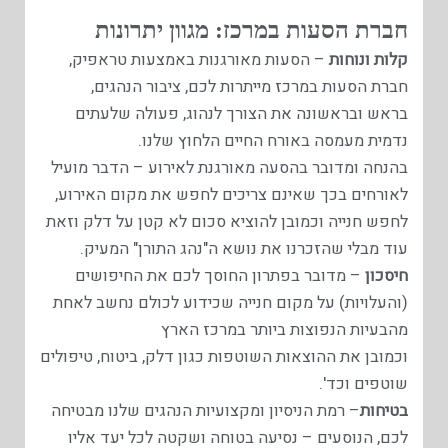
חברת הסעות במרכז: מגוון יתרונות
קלות ונוחות
– הסעות מאורגנות באמצעות טראפיק,
חברת הסעות במרכז מייתרות לכם, ציבור הנהגים,
בראש ובראשונה את הצורך לנהוג, פעולה שלעתים
נדמית מעמסה באורח החיים הלחוץ שלנו.
בהנחה ומדובר בהסעה מאורגנת לאירוע – הדבר מועיל
לאורחים בכך שאינם צריכים לחפש את מקום האירוע,
לחפש חנייה וכמובן להוציא סכום לא קטן על דלק וזאת
עוד מבלי שהזכרנו את נושא ה"נהג התורן" המעיק.
חיסכון
– מדובר בפתרון החוסך לכם את החיפושים
(והעלויות) על מקום חנייה שכידוע לכולם נחשב לאחת
מהבעיות הנפוצות ביותר במרכז הארץ
וכמובן את ההוצאות השוטפות כגון דלק, ביטוח, טיפולים
שוטפים וכד'.
בטיחות
– רמת הניסיון ומקצועיות הנהגים שלנו מבטיחה
לכם, הנוסעים – נסיעה בטוחה ושקטה לכל יעד אליו